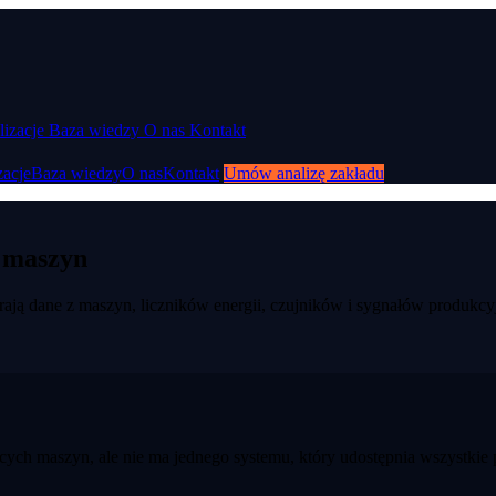
lizacje
Baza wiedzy
O nas
Kontakt
zacje
Baza wiedzy
O nas
Kontakt
Umów analizę zakładu
z maszyn
rają dane z maszyn, liczników energii, czujników i sygnałów produkcy
jących maszyn, ale nie ma jednego systemu, który udostępnia wszystki