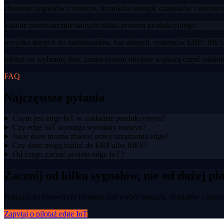
zbieranie sygnałów z maszyn, liczników energii, czujników i sterow
lokalne przetwarzanie danych blisko procesu produkcyjnego
wysyłka danych do dashboardów, baz danych, systemów ERP / MES 
pilotaż na wybranej linii, zanim system obejmie większą część zakład
FAQ
Najczęstsze pytania
Czym jest edge IoT w zakładzie produkcyjnym?
Czy edge IoT wymaga wymiany maszyn?
Jakie dane można zbierać przez urządzenia edge?
Czy dane mogą trafiać do ERP albo MES?
Od czego zacząć projekt edge IoT?
Zacznij od kilku sygnałów, nie od dużej pl
Najczęściej pierwszym krokiem jest wybór maszyn, sygnałów i danyc
Zapytaj o pilotaż edge IoT