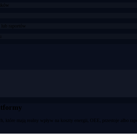
ników
lub raportów
u
atformy
h, które mają realny wpływ na koszty energii, OEE, przestoje albo ra