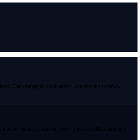
jnych. Dane trafiają do dashboardów, raportów lub systemów
e potrzebne sygnały. Urządzenie może pracować blisko maszyny i